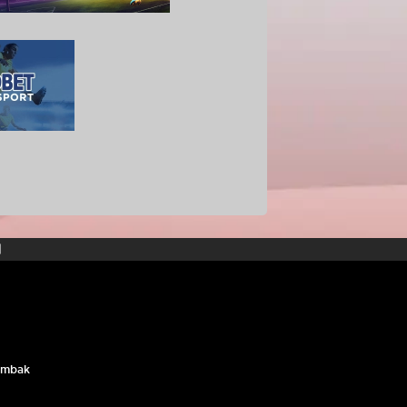
|
Tembak