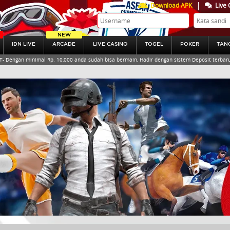
|
Download APK
Live 
NEW
IDN LIVE
ARCADE
LIVE CASINO
TOGEL
POKER
TAN
ngan minimal Rp. 10,000 anda sudah bisa bermain, Hadir dengan sistem Deposit terbaru vi