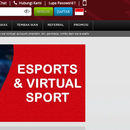
|
|
|
Chat
Hubungi Kami
Lupa Password ?
DAFTAR
GKAS
TEMBAK IKAN
REFERRAL
PROMOSI
a Virtual account (mandiri, bri, permata, cimb) dan via e-wallet (dana, ovo, gopay dan 